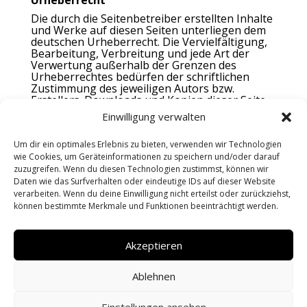
Urheberrecht
Die durch die Seitenbetreiber erstellten Inhalte
und Werke auf diesen Seiten unterliegen dem
deutschen Urheberrecht. Die Vervielfältigung,
Bearbeitung, Verbreitung und jede Art der
Verwertung außerhalb der Grenzen des
Urheberrechtes bedürfen der schriftlichen
Zustimmung des jeweiligen Autors bzw.
Erstellers. Downloads und Kopien dieser Seite
sind nur für den privaten, nicht kommerziellen
Einwilligung verwalten
Gebrauch gestattet. Soweit die Inhalte auf
dieser Seite nicht vom Betreiber erstellt
Um dir ein optimales Erlebnis zu bieten, verwenden wir Technologien
wurden, werden die Urheberrechte Dritter
wie Cookies, um Geräteinformationen zu speichern und/oder darauf
beachtet. Insbesondere werden Inhalte Dritter
als solche gekennzeichnet. Sollten Sie trotzdem
zuzugreifen. Wenn du diesen Technologien zustimmst, können wir
auf eine Urheberrechtsverletzung aufmerksam
Daten wie das Surfverhalten oder eindeutige IDs auf dieser Website
werden, bitten wir um einen entsprechenden
verarbeiten. Wenn du deine Einwilligung nicht erteilst oder zurückziehst,
Hinweis. Bei Bekanntwerden von
können bestimmte Merkmale und Funktionen beeinträchtigt werden.
Rechtsverletzungen werden wir derartige
Inhalte umgehend entfernen.
Akzeptieren
Ablehnen
Einstellungen ansehen